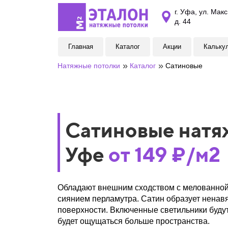
г. Уфа, ул. Мак
д. 44
Главная
Каталог
Акции
Кальку
»
»
Натяжные потолки
Каталог
Сатиновые
Сатиновые натя
Уфе
от 149 ₽/м2
Обладают внешним сходством с мелованной 
сиянием перламутра. Сатин образует ненавя
поверхности. Включенные светильники буду
будет ощущаться больше пространства.