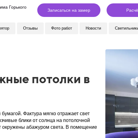
сима Горького
Записаться на замер
Расчё
лятор
Отзывы
Фото работ
Новости
Светильник
жные потолки в
бумагой. Фактура мягко отражает свет
зчивые блики от солнца на потолочной
т окружены абажуром света. В помещение