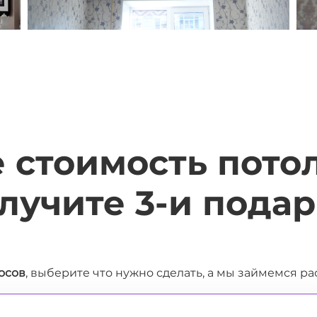
 стоимость потол
лучите 3-и подар
осов
, выберите что нужно сделать, а мы займемся р
7%
34%
51%