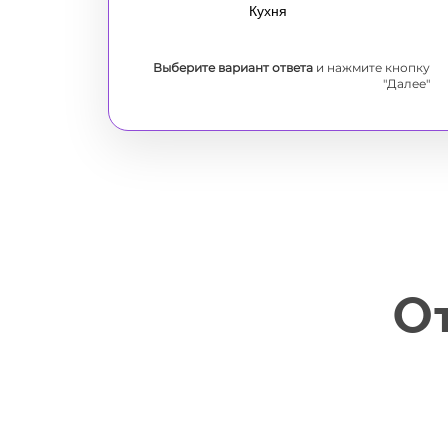
Светильники в Подарок!
Кухня
Выберите вариант ответа
и нажмите кнопку
"Далее"
Получить расчет и подарок
От
Даю согласие на
обработку персональных д