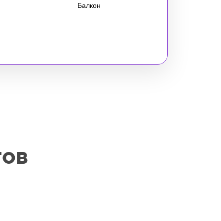
Балкон
тов