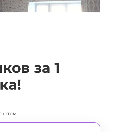
ков за 1
ка!
асчетом
68%
85%
100%